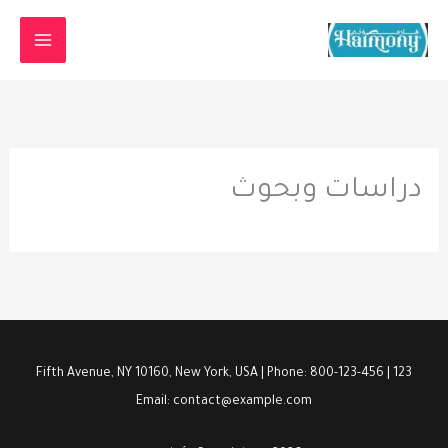
خطي
لى
لمحتوى
دراسات وبحوث
123 Fifth Avenue, NY 10160, New York, USA | Phone: 800-123-456 |
Email: contact@example.com